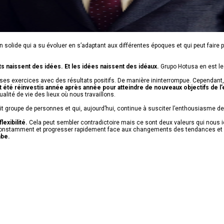
solide qui a su évoluer en s’adaptant aux différentes époques et qui peut faire preuv
ts naissent des idées. Et les idées naissent des idéaux.
Grupo Hotusa en est le f
es exercices avec des résultats positifs. De manière ininterrompue. Cependant, et 
t été réinvestis année après année pour atteindre de nouveaux objectifs de l
qualité de vie des lieux où nous travaillons.
etit groupe de personnes et qui, aujourd’hui, continue à susciter l’enthousiasme d
lexibilité.
Cela peut sembler contradictoire mais ce sont deux valeurs qui nous id
nnover constamment et progresser rapidement face aux changements des tendances e
mbe.