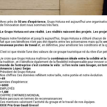
Avec près de
50 ans d’expérience
, Grupo Hotusa est aujourd’hui une organisation 
de l’innovation dont nous sommes très fiers.
Le Grupo Hotusa est une réalité. Les réalités naissent des projets. Les proje
Depuis notre fondation et jusqu'à aujourd'hui, Grupo Hotusa a clôturé chacun de s
fait que ces bénéfices n’ont pas été répartis entre les actionnaires mais qu’ils
on
nouveaux postes de travail
et, en définitive, pour améliorer les conditions et la 
C’est ici que réside l’une des valeurs de ce groupe touristique né du rêve d’un p
Je crois que Grupo Hotusa maîtrise la
combinaison idéale entre la solidité et la f
la tradition ; et il bénéficie également de la flexibilité indispensable pour i
monde de l’entreprise c’est comme le vélo : si l’on reste sans bouger, on to
Amancio López Seijas
Président de Grupo Hotusa
Nos chiffres
Ces données reflètent notre taille, notre portée et notre évolution.
+
49
années d’expérience
+
6000
EMPLOYÉS
+
1,6M
CHIFFRE D'AFFAIRES MONDIAL
Notre parcours en termes de reconnaissances
Ces mentions valorisent l'activité du groupe et le travail de nos équipes.
XXIX Prix Gran Gaudí Gresol